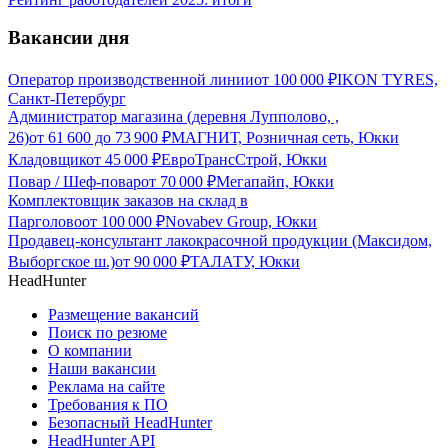
Вакансии дня
Оператор производственной линии
от
100 000
₽
IKON TYRES,
Санкт-Петербург
Администратор магазина (деревня Лупполово, ,
26)
от
61 600
до
73 900
₽
МАГНИТ, Розничная сеть, Юкки
Кладовщик
от
45 000
₽
ЕвроТрансСтрой, Юкки
Повар / Шеф-повар
от
70 000
₽
Мегапайп, Юкки
Комплектовщик заказов на склад в
Парголово
от
100 000
₽
Novabev Group, Юкки
Продавец-консультант лакокрасочной продукции (Максидом,
Выборгское ш.)
от
90 000
₽
ТАЛАТУ, Юкки
HeadHunter
Размещение вакансий
Поиск по резюме
О компании
Наши вакансии
Реклама на сайте
Требования к ПО
Безопасный HeadHunter
HeadHunter API