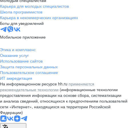
Молодым специалистам
Карьера для молодых специалистов
pr@nsk.hh.ru
Школа программистов
Карьера в некоммерческих организациях
Минск
Боты для уведомлений
пр-т Дзержинского, д. 57,
10 этаж, помещение 45-1
Мобильное приложение
+375 (17)
336-03-02
Этика и комплаенс
pr@rabota.by
Оказание услуг
Использование сайтов
Алматы
Защита персональных данных
Пользовательское соглашение
пр. Абая, д. 151, БЦ Алатау,
ИТ аккредитация
12 этаж, офис 1209
На информационном ресурсе hh.ru
применяются
+7 727 232-13-13
рекомендательные технологии
(информационные технологии
pr@headhunter.com.kz
предоставления информации на основе сбора, систематизации
и анализа сведений, относящихся к предпочтениям пользователей
сети «Интернет», находящихся на территории Российской
Федерации)