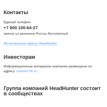
Контакты
Единый телефон
+7 800 100-64-27
звонок из регионов России бесплатный
Региональные офисы HeadHunter
Москва
Инвесторам
внутригородская территория
Информационные материалы компании размещены по
Муниципальный округ Тверской,
адресу:
investor.hh.ru
2-я Брестская ул., д. 48,
помещение 25
+7 495 974-64-27
Группа компаний HeadHunter состоит
+7 495 980-64-27
в сообществах
+7 495 134-92-24
press@hh.ru