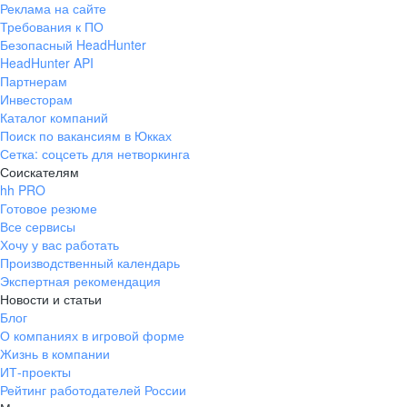
Реклама на сайте
+7 343 226-79-99
Требования к ПО
pr@ural.hh.ru
Безопасный HeadHunter
HeadHunter API
Краснодар
Партнерам
Инвесторам
ул. Янковского, д. 169, 7 этаж,
Каталог компаний
706 каб.
Поиск по вакансиям в Юкках
+7 861 205-55-57
Сетка: соцсеть для нетворкинга
pr@krd.hh.ru
Соискателям
hh PRO
Готовое резюме
Владивосток
Все сервисы
пер. Ланинский д. 4, офис 3.4
Хочу у вас работать
Производственный календарь
+7 423 202-33-28
Экспертная рекомендация
pr@dv.hh.ru
Новости и статьи
Блог
Новосибирск
О компаниях в игровой форме
Жизнь в компании
ул. Большевистская, д. 35,
ИТ-проекты
помещение 21
Рейтинг работодателей России
+7 383 207-94-64