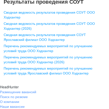
Результаты проведения СОУТ
pr@nn.hh.ru
Сводная ведомость результатов проведения СОУТ ООО
Воронеж
Хэдхантер
Сводная ведомость результатов проведения СОУТ ООО
ул. Комиссаржевской, д. 10,
Хэдхантер (2026)
офис 1212
Сводная ведомость результатов проведения СОУТ
+7 473 280-05-05
Ярославский филиал ООО Хэдхантер
pr@vrn.hh.ru
Перечень рекомендуемых мероприятий по улучшению
условий труда ООО Хэдхантер
Казань
Перечень рекомендуемых мероприятий по улучшению
ул. Спартаковская, д. 2А, этаж 3,
условий труда ООО Хэдхантер (2026)
помещение 15
Перечень рекомендуемых мероприятий по улучшению
условий труда Ярославский филиал ООО Хэдхантер
+7 843 212-12-50
pr@kzn.hh.ru
HeadHunter
Размещение вакансий
Екатеринбург
Поиск по резюме
ул. Боевых Дружин, стр. 20,
О компании
5 этаж, офис 505, 521
Наши вакансии