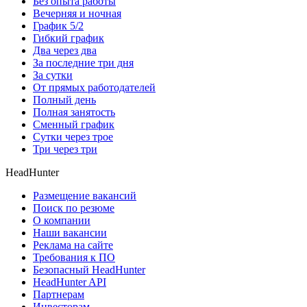
Без опыта работы
Вечерняя и ночная
График 5/2
Гибкий график
Два через два
За последние три дня
За сутки
От прямых работодателей
Полный день
Полная занятость
Сменный график
Сутки через трое
Три через три
HeadHunter
Размещение вакансий
Поиск по резюме
О компании
Наши вакансии
Реклама на сайте
Требования к ПО
Безопасный HeadHunter
HeadHunter API
Партнерам
Инвесторам