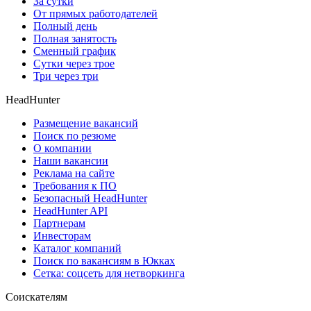
За сутки
От прямых работодателей
Полный день
Полная занятость
Сменный график
Сутки через трое
Три через три
HeadHunter
Размещение вакансий
Поиск по резюме
О компании
Наши вакансии
Реклама на сайте
Требования к ПО
Безопасный HeadHunter
HeadHunter API
Партнерам
Инвесторам
Каталог компаний
Поиск по вакансиям в Юкках
Сетка: соцсеть для нетворкинга
Соискателям