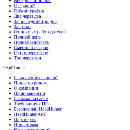
Вечерняя и ночная
График 5/2
Гибкий график
Два через два
За последние три дня
За сутки
От прямых работодателей
Полный день
Полная занятость
Сменный график
Сутки через трое
Три через три
HeadHunter
Размещение вакансий
Поиск по резюме
О компании
Наши вакансии
Реклама на сайте
Требования к ПО
Безопасный HeadHunter
HeadHunter API
Партнерам
Инвесторам
Каталог компаний