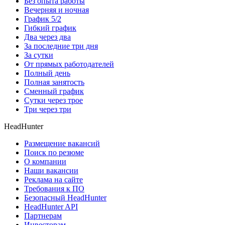
Без опыта работы
Вечерняя и ночная
График 5/2
Гибкий график
Два через два
За последние три дня
За сутки
От прямых работодателей
Полный день
Полная занятость
Сменный график
Сутки через трое
Три через три
HeadHunter
Размещение вакансий
Поиск по резюме
О компании
Наши вакансии
Реклама на сайте
Требования к ПО
Безопасный HeadHunter
HeadHunter API
Партнерам
Инвесторам